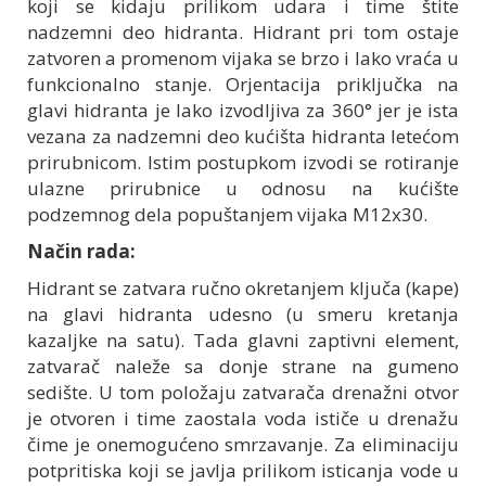
koji se kidaju prilikom udara i time štite
nadzemni deo hidranta. Hidrant pri tom ostaje
zatvoren a promenom vijaka se brzo i lako vraća u
funkcionalno stanje. Orjentacija priključka na
glavi hidranta je lako izvodljiva za 360° jer je ista
vezana za nadzemni deo kućišta hidranta letećom
prirubnicom. Istim postupkom izvodi se rotiranje
ulazne prirubnice u odnosu na kućište
podzemnog dela popuštanjem vijaka M12x30.
Način rada:
Hidrant se zatvara ručno okretanjem ključa (kape)
na glavi hidranta udesno (u smeru kretanja
kazaljke na satu). Tada glavni zaptivni element,
zatvarač naleže sa donje strane na gumeno
sedište. U tom položaju zatvarača drenažni otvor
je otvoren i time zaostala voda ističe u drenažu
čime je onemogućeno smrzavanje. Za eliminaciju
potpritiska koji se javlja prilikom isticanja vode u