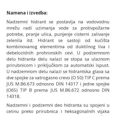
Namena i izvedba:
Nadzemni hidrant se postavlja na vodovodnu
mrežu radi uzimanja vode za protivpožarne
potrebe, pranje ulica, punjenje cisterni zalivanje
zelenila itd. Hidrant se sastoji od kućišta
kombinovanog elementima od duktilnog liva i
debelozidnih prohronskih cevi. U podzemnom
delu hidranta delu nalazi se stopa sa ulaznom
prirubnicom i priključkom za automatski ispust.
U nadzemnom delu nalazi se hidrantska glava sa
dve spojke za vatrogasno crevo (O 50) TIP C prema
JUS M.B6.673 odnosno DIN 14317 i jedne spojke
(O65) TIP B prema JUS M.B6.672 odnosno DIN
14318.
Nadzemni i podzemni deo hidranta su spojeni u
celinu preko prirubnica i heksagonalnih vijaka