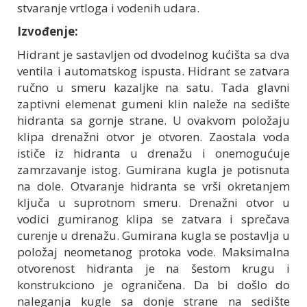
stvaranje vrtloga i vodenih udara.
Izvođenje:
Hidrant je sastavljen od dvodelnog kućišta sa dva
ventila i automatskog ispusta. Hidrant se zatvara
ručno u smeru kazaljke na satu. Tada glavni
zaptivni elemenat gumeni klin naleže na sedište
hidranta sa gornje strane. U ovakvom položaju
klipa drenažni otvor je otvoren. Zaostala voda
ističe iz hidranta u drenažu i onemogućuje
zamrzavanje istog. Gumirana kugla je potisnuta
na dole. Otvaranje hidranta se vrši okretanjem
ključa u suprotnom smeru. Drenažni otvor u
vodici gumiranog klipa se zatvara i sprečava
curenje u drenažu. Gumirana kugla se postavlja u
položaj neometanog protoka vode. Maksimalna
otvorenost hidranta je na šestom krugu i
konstrukciono je ograničena. Da bi došlo do
naleganja kugle sa donje strane na sedište