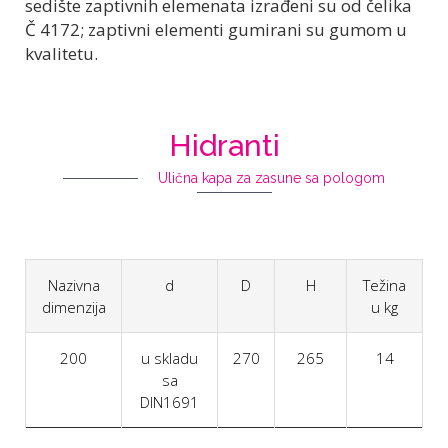
sedište zaptivnih elemenata izrađeni su od čelika
Č 4172; zaptivni elementi gumirani su gumom u
kvalitetu.
Hidranti
Ulična kapa za zasune sa pologom
Nazivna
d
D
H
Težina
dimenzija
u kg
200
u skladu
270
265
14
sa
DIN1691