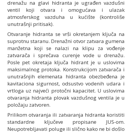
drenažu na glavi hidranta je ugrađen vazdušni
ventil koji otvara i omogućava i ulazak
atmosferskog vazduha u kućište (kontroliše
unutrašnji pritisak).
Otvaranje hidranta se vrši okretanjem ključa na
suprotnu staranu. Drenažni otvor zatvara gumena
manžetna koji se nalazi na klipu za vođenje
zatvarača i sprečava curenje vode u drenažu.
Posle pet okretaja ključa hidrant je u uslovima
maksimalnog protoka. Konstrukcijom zatvarača i
unutrašnjih elemenata hidranta obezbeđena je
kavitaciona sigurnost, odsustvo vodenih udara i
vrtloga uz najveći protočni kapacitet. U uslovima
otvaranja hidranta plovak vazdušnog ventila je u
položaju zatvoren.
Prilikom otvaranja ili zatvaranja hidranta koristiti
standardne ključeve propisane JUS-om.
Neupotrebljavati poluge ili slično kako ne bi došlo