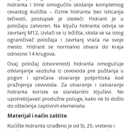
hidranta i time omogućilo skidanje kompletnog
cevastog kućišta – čizme hidranta bez isticanja
tečnosti, postupak je sledeći: Hidrant je u
položaju zatvoren. Na ključu hidranta odvija se
zavrtanj M12, izvlači se iz ležišta, skida se sa istog
ograničivač položaja i zavrtanj vraća na svoje
mesto. Hidrant se normalno otvara do kraja
odnosno 14 krugova.
Ovaj položaj (otvorenost) hidranta omogućuje
otklanjanje vazduha iz cevovoda pre puštanja u
pogon i sprečava stvaranje potpritiska kod
pražnjenja cevovoda. Za otvaranje i zatvaranje
hidranta koriste se standardni ključevi. Ne
upotrebljavati produžne poluge, kako ne bi došlo
do oštećenja zaptivnih elemenata.
Materijal i način zaštite
:
Kućište hidranta izrađeno je od SL 25; vreteno i